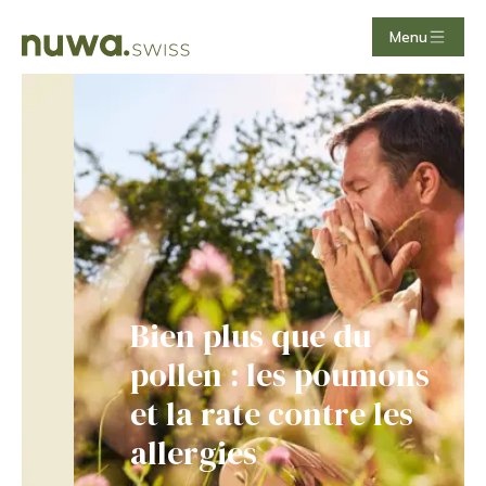
Menu
Acupuncture MTC | efficace, nat
Bien plus que du
pollen : les poumons
et la rate contre les
allergies