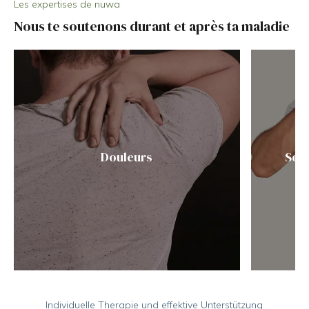
Les expertises de nuwa
Nous te soutenons durant et après ta maladie
Douleurs
Somm
Individuelle Therapie und effektive Unterstützung