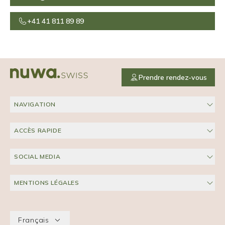
+41 41 811 89 89
Prendre rendez-vous
NAVIGATION
ACCÈS RAPIDE
SOCIAL MEDIA
MENTIONS LÉGALES
Language:
Français