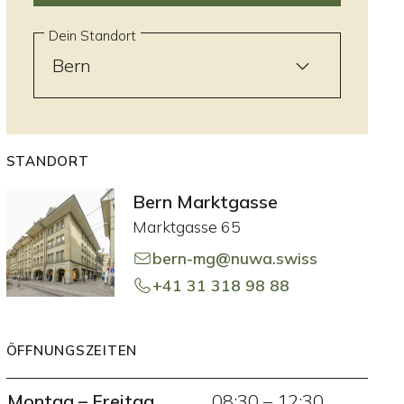
Dein Standort
STANDORT
Bern Marktgasse
Marktgasse 65
bern-mg@nuwa.swiss
+41 31 318 98 88
ÖFFNUNGSZEITEN
Montag
–
Freitag
08:30
–
12:30