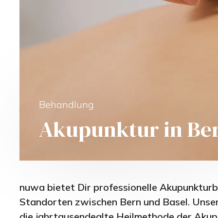
Behandlung
Akupunktur in Be
nuwa bietet Dir professionelle Akupunktur
Standorten zwischen Bern und Basel. Unse
die jahrtausendealte Heilmethode der Akup