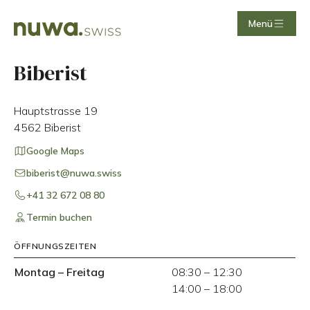
Menü
Biberist
Hauptstrasse 19
4562
Biberist
Google Maps
biberist@nuwa.swiss
+41 32 672 08 80
Termin buchen
ÖFFNUNGSZEITEN
Montag
–
Freitag
08:30
–
12:30
14:00
–
18:00