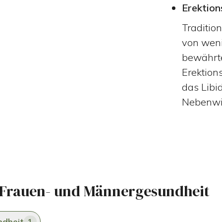
Erektion
Tradition
von weni
bewährt
Erektion
das Libi
Nebenwi
 Frauen- und Männergesundheit
dheit
1