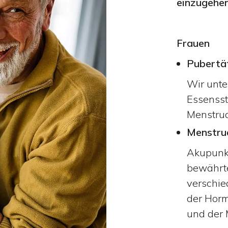
einzugehen
Frauen
Pubertä
Wir unte
Essensst
Menstrua
Menstru
Akupunkt
bewährt
verschie
der Horm
und der 