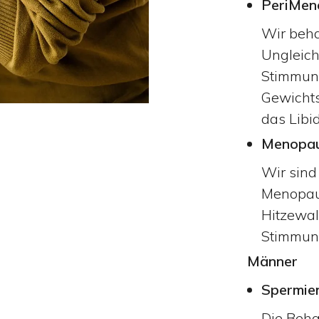
PeriMen
Wir beh
Ungleic
Stimmun
Gewichts
das Libid
Menopa
Wir sind
Menopau
Hitzewal
Stimmun
Männer
Spermie
Die Beha