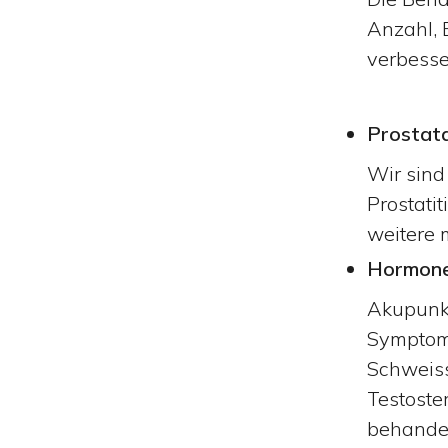
Anzahl, 
verbesse
Prostat
Wir sind
Prostati
weitere
Hormone
Akupunkt
Symptom
Schweis
Testoste
behande