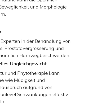
Beweglichkeit und Morphologie
rn.
a
 Experten in der Behandlung von
tis, Prostatavergrösserung und
 männlich Harnwegbeschwerden.
lles Ungleichgewicht
ur und Phytotherapie kann
e wie Müdigkeit und
sausbruch aufgrund von
ronlevel Schwankungen effektiv
ln