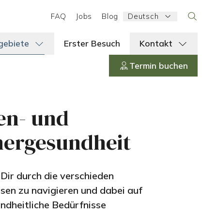
Language:
FAQ
Jobs
Blog
Deutsch
Search
gebiete
Erster Besuch
Kontakt
Termin buchen
en- und
ergesundheit
 Dir durch die verschieden
en zu navigieren und dabei auf
ndheitliche Bedürfnisse