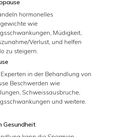
opause
andeln hormonelles
hgewichte wie
gsschwankungen, Müdigkeit,
zunahme/Verlust, und helfen
o zu steigern.
use
 Experten in der Behandlung von
se Beschwerden wie
lungen, Schweissausbruche,
gsschwankungen und weitere.
n Gesundheit
ndlung kann die Spermien