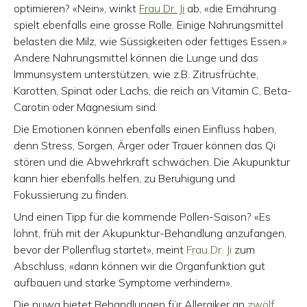
optimieren? «Nein», winkt
Frau Dr. Ji
ab, «die Ernährung
spielt ebenfalls eine grosse Rolle. Einige Nahrungsmittel
belasten die Milz, wie Süssigkeiten oder fettiges Essen.»
Andere Nahrungsmittel können die Lunge und das
Immunsystem unterstützen, wie z.B. Zitrusfrüchte,
Karotten, Spinat oder Lachs, die reich an Vitamin C, Beta-
Carotin oder Magnesium sind.
Die Emotionen können ebenfalls einen Einfluss haben,
denn Stress, Sorgen, Ärger oder Trauer können das Qi
stören und die Abwehrkraft schwächen. Die Akupunktur
kann hier ebenfalls helfen, zu Beruhigung und
Fokussierung zu finden.
Und einen Tipp für die kommende Pollen-Saison? «Es
lohnt, früh mit der Akupunktur-Behandlung anzufangen,
bevor der Pollenflug startet», meint
Frau Dr. Ji
zum
Abschluss, «dann können wir die Organfunktion gut
aufbauen und starke Symptome verhindern».
Die nuwa bietet Behandlungen für Allergiker an
zwölf